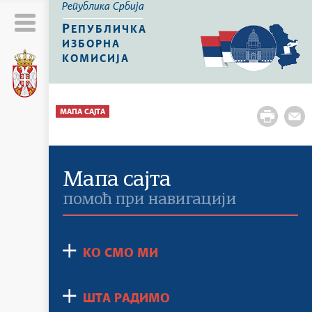
Република Србија
Р
ЕПУБЛИЧКА
ИЗБОРНА
КОМИСИЈА
МАПА САЈТА
Мапа сајта
помоћ при навигацији
КО СМО МИ
ШТА РАДИМО