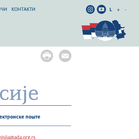
ИЧИ
КОНТАКТИ
L
+
-
сије
ектронске поште
isija@ada.org.rs