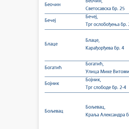
Беочин,
Беочин
Светосавска бр. 25
Бечеј,
Бечеј
Трг ослобођења бр. 
Блаце,
Блаце
Карађорђева бр. 4
Богатић,
Богатић
Улица Мике Витоми
Бојник,
Бојник
Трг слободе бр. 2-4
Бољевац,
Бољевац
Краља Александра б