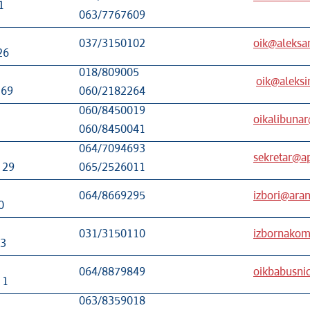
1
063/7767609
037/3150102
оik@aleksa
26
018/809005
oik@aleksi
169
060/2182264
060/8450019
oikalibunar
060/8450041
064/7094693
sekretar@ap
 29
065/2526011
064/8669295
izbori@aran
0
031/3150110
izbornakomi
53
064/8879849
oikbabusni
 1
063/8359018