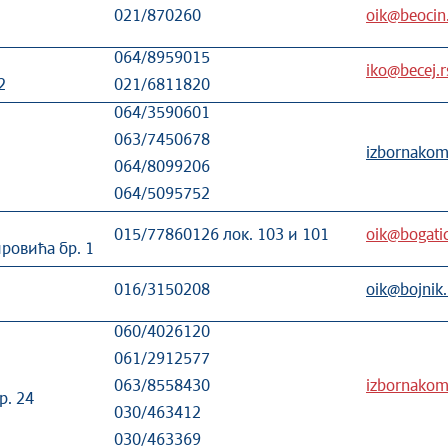
021/870260
oik@beocin.
064/8959015
iko@becej.r
2
021/6811820
064/3590601
063/7450678
izbornakom
064/8099206
064/5095752
015/77860126 лок. 103 и 101
oik@bogatic
ровића бр. 1
016/3150208
oik@bojnik.
060/4026120
061/2912577
063/8558430
izbornakomi
р. 24
030/463412
030/463369