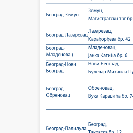
Земун,
Београд-Земун
Магистратски трг бр.
Лазаревац,
Београд-Лазаревац
Карађорђева бр. 42
Младеновац,
Београд-
Младеновац
Јанка Катића бр. 6
Нови Београд,
Београд-Нови
Београд
Булевар Михаила Пу
Обреновац,
Београд-
Обреновац
Вука Караџића бр. 7
Београд,
Београд-Палилула
Таковска бр. 12