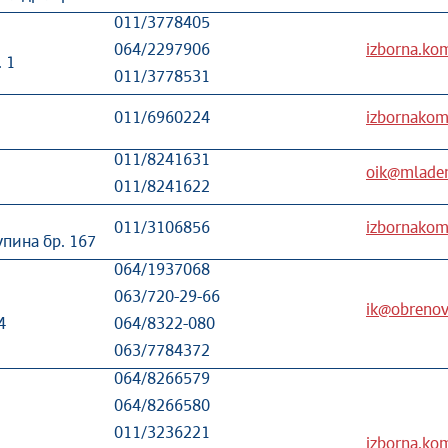
011/3778405
064/2297906
izborna.ko
 1
011/3778531
011/6960224
izbornakomi
011/8241631
oik@mladen
011/8241622
011/3106856
izbornakom
пина бр. 167
064/1937068
063/720-29-66
ik@obrenova
4
064/8322-080
063/7784372
064/8266579
064/8266580
011/3236221
izborna.kom