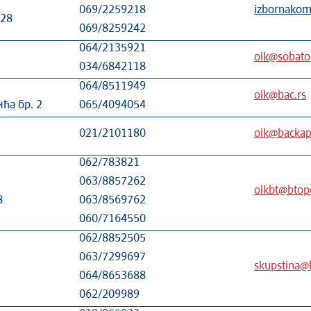
069/2259218
izbornakomi
 28
069/8259242
064/2135921
oik@sobatoc
034/6842118
064/8511949
oik@bac.rs
ћа бр. 2
065/4094054
021/2101180
oik@backap
062/783821
063/8857262
oikbt@btopo
8
063/8569762
060/7164550
062/8852505
063/7299697
skupstina@b
064/8653688
062/209989