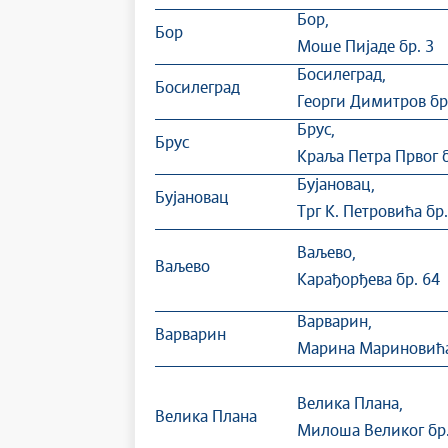
Бор,
Бор
Моше Пијаде бр. 3
Босилеград,
Босилеград
Георги Димитров бр
Брус,
Брус
Краља Петра Првог б
Бујановац,
Бујановац
Tрг К. Петровића бр
Ваљево,
Ваљево
Карађорђева бр. 64
Варварин,
Варварин
Марина Мариновића
Велика Плана,
Велика Плана
Милоша Великог бр.