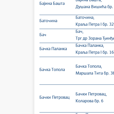
Бајина Башта,
Бајина Башта
Душана Вишића бр.
Баточина,
Баточина
Краља Петра I бр. 32
Бач,
Бач
Трг др Зорана Ђинђи
Бачка Паланка,
Бачка Паланка
Краља Петра I бр. 16
Бачка Топола,
Бачка Топола
Маршала Тита бр. 3
Бачки Петровац,
Бачки Петровац
Коларова бр. 6