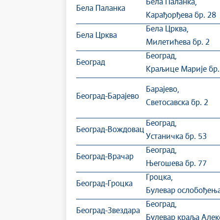
Бела Паланка,
Бела Паланка
Карађорђева бр. 28
Бела Црква,
Бела Црква
Милетићева бр. 2
Београд,
Београд
Краљице Марије бр.
Барајево,
Београд-Барајево
Светосавска бр. 2
Београд,
Београд-Вождовац
Устаничка бр. 53
Београд,
Београд-Врачар
Његошева бр. 77
Гроцка,
Београд-Гроцка
Булевар ослобођења
Београд,
Београд-Звездара
Булевар краља Алек