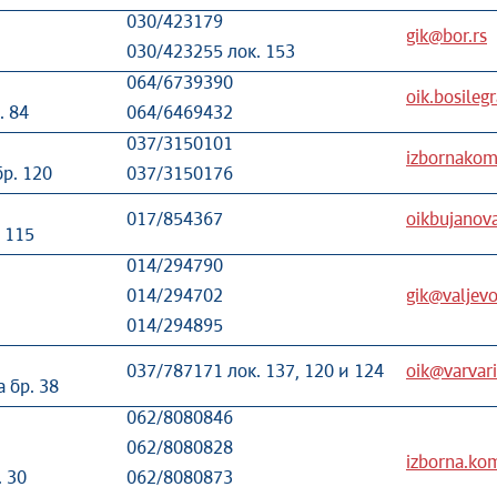
030/423179
gik@bor.rs
030/423255 лок. 153
064/6739390
oik.bosile
. 84
064/6469432
037/3150101
izbornakomi
р. 120
037/3150176
017/854367
oikbujanov
. 115
014/294790
014/294702
gik@valjevo
014/294895
037/787171 лок. 137, 120 и 124
oik@varvari
 бр. 38
062/8080846
062/8080828
izborna.kom
 30
062/8080873