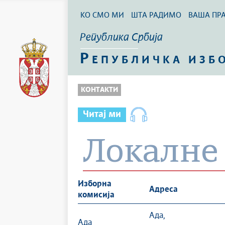
КО СМО МИ
ШТА РАДИМО
ВАША ПР
Република Србија
Р
ЕПУБЛИЧКА ИЗБ
КОНТАКТИ
Читај ми
Локалне
И
зборна
Адреса
комисија
Ада,
Ада