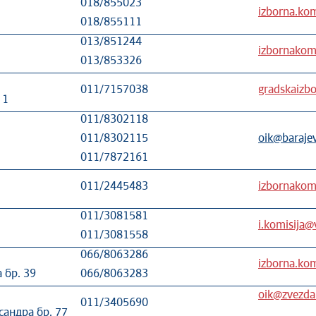
018/855023
izborna.kom
018/855111
013/851244
izbornakomi
013/853326
011/7157038
gradskaizb
 1
011/8302118
011/8302115
oik
@
baraje
011/7872161
011/2445483
izbornakom
011/3081581
i.komisija@
011/3081558
066/8063286
izborna.kom
 бр. 39
066/8063283
oik@zvezdar
011/3405690
сандра бр. 77