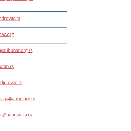
ndrovac.rs
nac.org
@alibunar.org.rs
atin.rs
djelovac.rs
sija@arilje.org.rs
ca@babusnica.rs