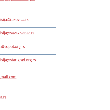
sija@rakovica.rs
sija@savskivenac.rs
e@sopot.org.rs
sija@starigrad.org.rs
gmail.com
a.rs