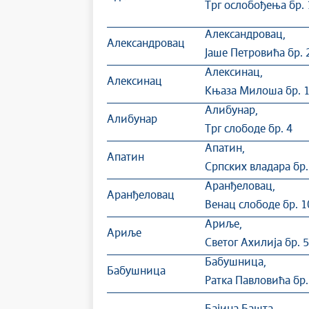
Трг ослобођења бр. 
Александровац,
Александровац
Јаше Петровића бр. 
Алексинац,
Алексинац
Књаза Милоша бр. 
Алибунар,
Алибунар
Трг слободе бр. 4
Апатин,
Апатин
Српских владара бр.
Аранђеловац,
Аранђеловац
Венац слободе бр. 1
Ариље,
Ариље
Светог Ахилија бр. 
Бабушница,
Бабушница
Ратка Павловића бр.