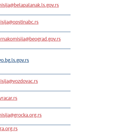
isija@belapalanak.ls.gov.rs
sija@opstinabc.rs
ornakomisija@beograd.gov.rs
vo
.
bg
.
ls
.
gov
.
rs
isija@vozdovac.rs
vracar.rs
isija@grocka.org.rs
a.org.rs