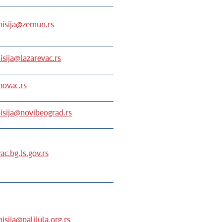
misija@zemun.rs
sija@lazarevac.rs
ovac.rs
isija@novibeograd.rs
c.bg.ls.gov.rs
isija@palilula.org.rs