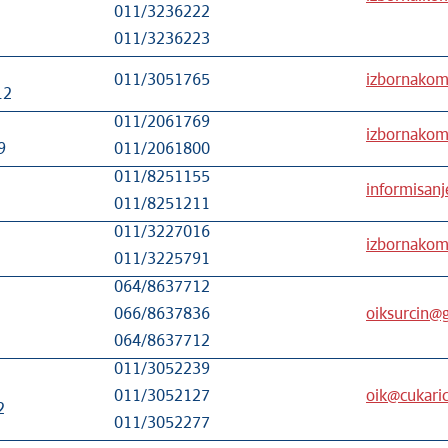
011/3236222
011/3236223
011/3051765
izbornakomi
12
011/2061769
izbornakomi
9
011/2061800
011/8251155
informisanj
011/8251211
011/3227016
izbornakomi
011/3225791
064/8637712
066/8637836
oiksurcin@
064/8637712
011/3052239
011/3052127
oik@cukaric
2
011/3052277