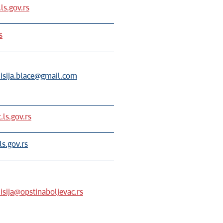
ls.gov.rs
s
isija.blace@gmail.com
.ls.gov.rs
ls.gov.rs
sija@opstinaboljevac.rs