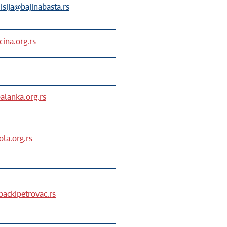
sija@bajinabasta.rs
ina.org.rs
alanka.org.rs
la.org.rs
ackipetrovac.rs