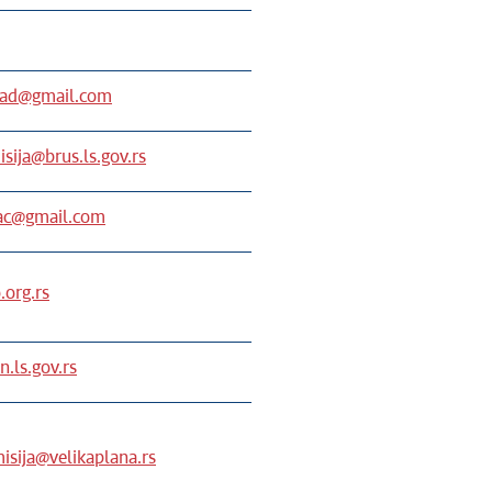
grad@gmail.com
sija@brus.ls.gov.rs
ac@gmail.com
.org.rs
n.ls.gov.rs
isija@velikaplana.rs