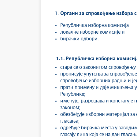
Органи за спровођење избора с
Републичка изборна комисија
локалне изборне комисије и
бирачки одбори.
1.1. Републичка изборна комисиј
стара се о законитом спровођењу
прописује упутства за спровођењ
спровођење изборних радњи и јед
прати примену и даје мишљења у 
Републике;
именује, разрешава и констатује 
законом;
обезбеђује изборни материјал за
гласања;
одређује бирачка места у заводим
гласају лица која се на дан глас