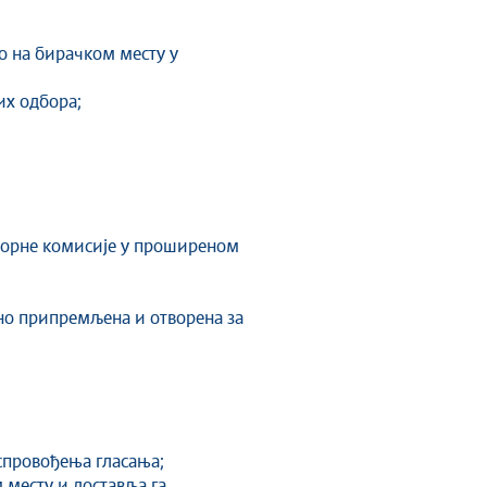
ао на бирачком месту у
их одбора;
зборне комисије у проширеном
ено припремљена и отворена за
;
 спровођења гласања;
 месту и доставља га