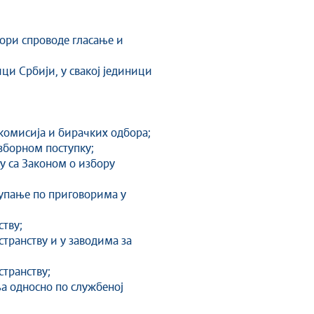
бори спроводе гласање и
ци Србији, у свакој јединици
 комисија и бирачких одбора;
зборном поступку;
у са Законом о избору
тупање по приговорима у
ству;
транству и у заводима за
странству;
ња односно по службеној