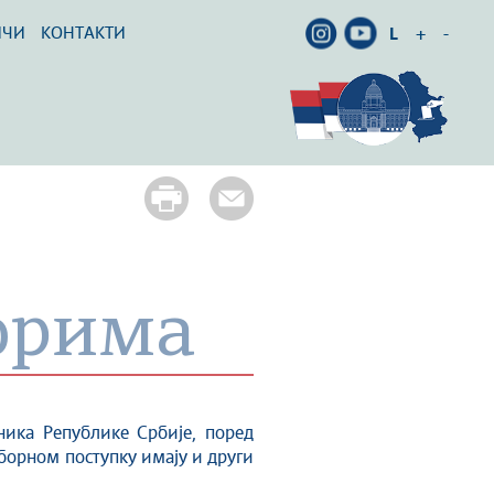
ИЧИ
КОНТАКТИ
L
+
-
борима
ника Републике Србије, поред
борном поступку имају и други