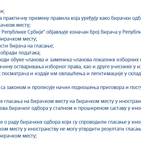
ти;
за практичну примену правила која уређују како бирачки од
рачком месту;
 Републике Србије“ објављује коначан број бирача у Републи
бирачком месту;
сти бирача на гласање;
 обради података;
води обуке чланова и заменика чланова локалних изборних
чину остваривања изборног права, као и друге учеснике у и
 посматрача и издаје им овлашћења и легитимације у склад
у са законом и прописује начин подношења приговора и пос
ње гласања на бирачком месту на бирачком месту у иностран
ова бирачког одбора у сталном и проширеном саставу у инос
 о раду бирачких одбора који су спроводили гласање у ино
ком месту у иностранству не могу утврдити резултати гласа
бирачком месту;