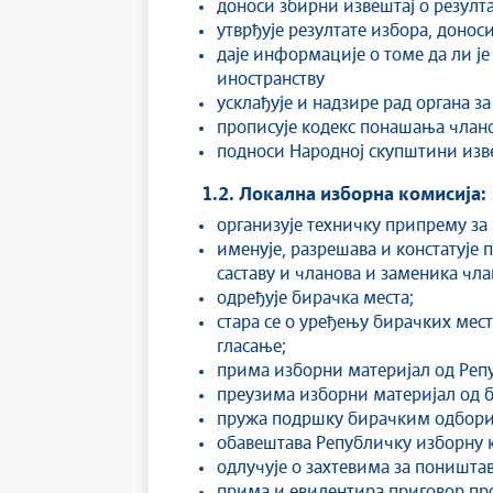
доноси збирни извештај о резулт
утврђује резултате избора, донос
даје информације о томе да ли је
иностранству
усклађује и надзире рад органа 
прописује кодекс понашања члано
подноси Народној скупштини изв
1.2. Локална изборна комисија:
организује техничку припрему за
именује, разрешава и констатује
саставу и чланова и заменика чл
одређује бирачка места;
стара се о уређењу бирачких мес
гласање;
прима изборни материјал од Реп
преузима изборни материјал од 
пружа подршку бирачким одбори
обавештава Републичку изборну к
одлучује о захтевима за поништа
прима и евидентира приговор про