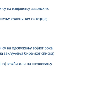
и су на извршењу заводских
ршење кривичних санкција;
 су на одслужењу војног рока,
на закључења бирачког списка)
војној вежби или на школовању