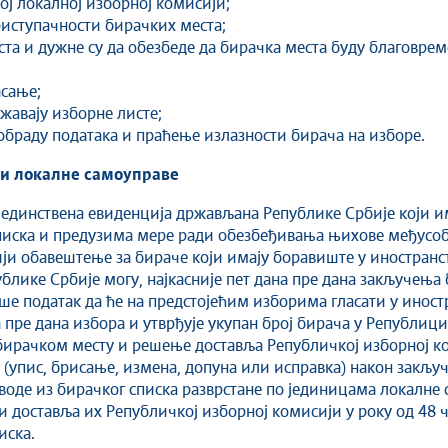
ј локалној изборној комисији;
риступачности бирачких места;
еста и дужне су да обезбеде да бирачка места буду благовр
асање;
ржавају изборне листе;
 обраду података и праћење излазности бирача на изборе.
и локалне самоуправе
(јединствена евиденција држављана Републике Србије који и
писка и предузима мере ради обезбеђивања њихове међусоб
цији обавештење за бираче који имају боравиште у иностранс
лике Србије могу, најкасније пет дана пре дана закључења 
ише податак да ће на предстојећим изборима гласати у иност
 пре дана избора и утврђује укупан број бирача у Републици
бирачком месту и решење доставља Републичкој изборној к
(упис, брисање, измена, допуна или исправка) након закљу
оде из бирачког списка разврстане по јединицама локалне
 доставља их Републичкој изборној комисији у року од 48 ч
иска.