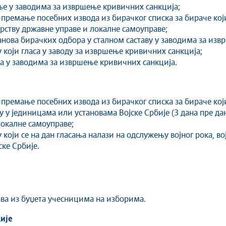
ње у заводима за извршење кривичних санкција;
ипремање посебних извода из бирачког списка за бираче кој
рству државне управе и локалне самоуправе;
нова бирачких одбора у сталном саставу у заводима за изв
 који гласа у заводу за извршење кривичних санкција;
та у заводима за извршење кривичних санкција.
премање посебних извода из бирачког списка за бираче који
у у јединицама или установама Војске Србије (3 дана пре да
локалне самоуправе;
 који се на дан гласања налази на одслужењу војног рока, 
ке Србије.
ва из буџета учесницима на изборима.
ије