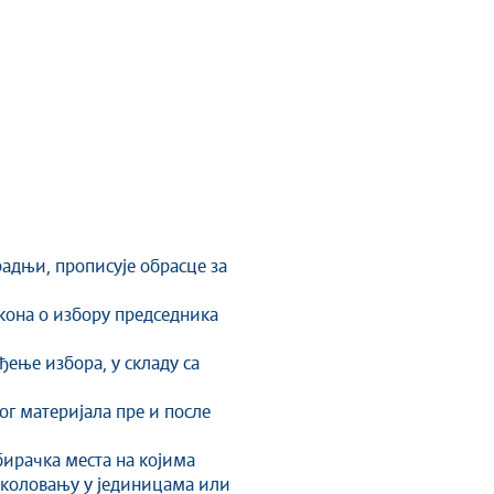
адњи, прописује обрасце за
кона о избору председника
ђење избора, у складу са
ог материјала пре и после
бирачка места на којима
а школовању у јединицама или