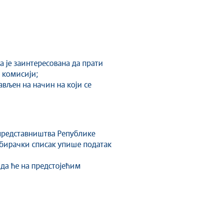
 је заинтересована да прати
 комисији;
ављен на начин на који се
 представништва Републике
у бирачки списак упише податак
 да ће на предстојећим