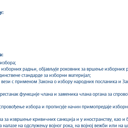
у:
а:
 избора;
е изборних радњи, објављује роковник за вршење изборних р
инствене стандарде за изборни материјал;
вези с применом Закона о избору народних посланика и За
престанак функције члана и заменика члана органа за спрово
 спровођење избора и прописује начин примопредаје изборн
а за извршење кривичних санкција и у иностранству, као и 
ања налазе на одслужењу војног рока, на војној вежби или н