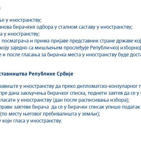
а
е у иностранству;
нова бирачких одбора у сталном саставу у иностранству;
а у иностранству;
 посматрача и прима пријаве представник стране државе која
 коју заједно са мишљењем прослеђује Републичкој изборној
е и после гласања за бирачка места у иностранству буде дост
тавништва Републике Србије
равиште у иностранству да преко дипломатско-конзуларног
 пре дана закључења бирачког списка, поднети захтев да се 
ласати у иностранству (дан после расписивања избора);
прави захтеве бирача да се у бирачки списак упише податак
 (по месту његовог пребивалишта у земљи);
 који гласа у иностранству.