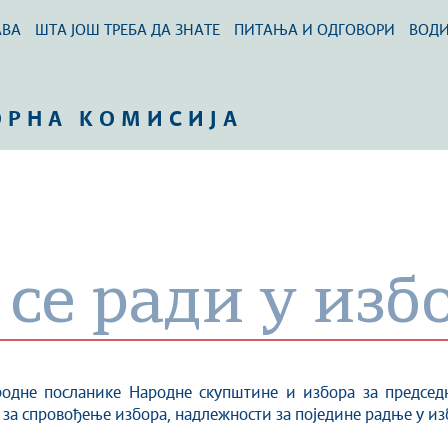
АВА
ШТА ЈОШ ТРЕБА ДА ЗНАТЕ
ПИТАЊА И ОДГОВОРИ
ВОД
ОРНА КОМИСИЈА
 се ради у из
родне посланике Народне скупштине и избора за председ
 за спровођење избора, надлежности за поједине радње у из