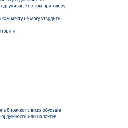
а одлучивање по том приговору
чком месту не могу утврдити
иторији;
ела бирачког списка обухвата
ој дужности или на захтев