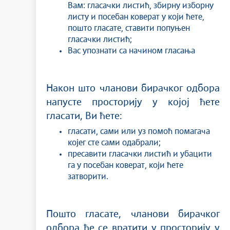
Вам: гласачки листић, збирну изборну
листу и посебан коверат у који ћете,
пошто гласате, ставити попуњен
гласачки листић;
Вас упознати са начином гласања
Након што чланови бирачког одбора
напусте просторију у којој ћете
гласати, Ви ћете:
гласати, сами или уз помоћ помагача
којег сте сами одабрали;
пресавити гласачки листић и убацити
га у посебан коверат, који ћете
затворити.
Пошто гласате, чланови бирачког
одбора ће се вратити у просторију у