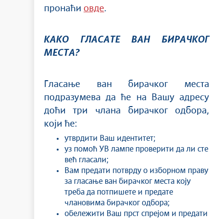
пронаћи
овде
.
КАКО
ГЛАСАТЕ ВАН БИРАЧКОГ
МЕСТА?
Гласање ван бирачког места
подразумева да ће на Вашу адресу
доћи три члана бирачког одбора,
који ће:
утврдити Ваш идентитет;
уз помоћ УВ лампе проверити да ли сте
већ гласали;
Вам предати потврду о изборном праву
за гласање ван бирачког места коју
треба да потпишете и предате
члановима бирачког одбора;
обележити Ваш прст спрејом и предати