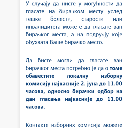
У случају да нисте у могућности да
гласате на бирачком месту услед
тешке болести, старости или
инвалидитета можете да гласате ван
бирачког места, а на подручју које
обухвата Ваше бирачко место.
Да бисте могли да гласате ван
бирачког места потребно је да о
томе
обавестите локалну изборну
комисију најкасније 2. јуна до 11.00
часова, односно бирачки одбор на
дан гласања најкасније до 11.00
часова.
Контакте изборних комисија можете